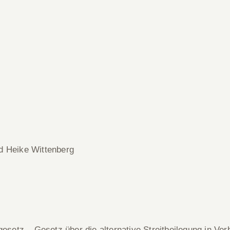
d Heike Wittenberg
etz – Gesetz über die alternative Streitbeilegung in Verb