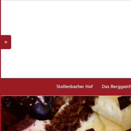
Zum
Inhalt
springen
Toggle
Sliding
Bar
Area
Stollenbacher Hof
Das Berggast