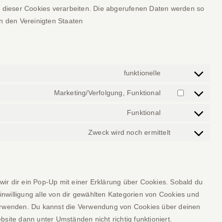
fe dieser Cookies verarbeiten. Die abgerufenen Daten werden so
in den Vereinigten Staaten
funktionelle
Consent
to
Marketing/Verfolgung, Funktional
Consent
service
to
Funktional
wordpress
Consent
service
to
Zweck wird noch ermittelt
facebook
Consent
service
to
complianz
service
sonstiges
ir dir ein Pop-Up mit einer Erklärung über Cookies. Sobald du
 Einwilligung alle von dir gewählten Kategorien von Cookies und
verwenden. Du kannst die Verwendung von Cookies über deinen
site dann unter Umständen nicht richtig funktioniert.